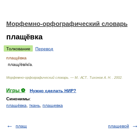
Морфемно-орфографический словарь
плащёвка
Толкование
Перевод
плащёвка
плащ/ёв/к/а.
Морфемно-орфографический словарь. — М.: АСТ.
.
Тихонов А. Н.
.
2002
.
Игры ⚽
Нужно сделать НИР?
Синонимы
:
плащёвка
,
ткань
,
плащевка
плащ
плащевой