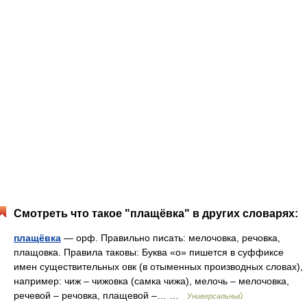
Смотреть что такое "плащёвка" в других словарях:
плащёвка
— орф. Правильно писать: мелочовка, речовка,
плащовка. Правила таковы: Буква «о» пишется в суффиксе
имен существительных овк (в отыменных производных словах),
например: чиж – чижовка (самка чижа), мелочь – мелочовка,
речевой – речовка, плащевой –… …
Универсальный