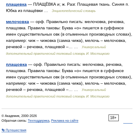
плащевка
— ПЛАЩЁВКА и; ж. Разг. Плащевая ткань. Синяя п.
Юбка из плащёвки …
Энциклопедический словарь
мелочовка
— орф. Правильно писать: мелочовка, речовка,
плащовка. Правила таковы: Буква «о» пишется в суффиксе
имен существительных овк (в отыменных производных словах),
например: чиж – чижовка (самка чижа), мелочь – мелочовка,
речевой – речовка, плащевой –… …
Универсальный
дополнительный практический толковый словарь И. Мостицкого
плащовка
— орф. Правильно писать: мелочовка, речовка,
плащовка. Правила таковы: Буква «о» пишется в суффиксе
имен существительных овк (в отыменных производных словах),
например: чиж – чижовка (самка чижа), мелочь – мелочовка,
речевой – речовка, плащевой –… …
Универсальный
дополнительный практический толковый словарь И. Мостицкого
© Академик, 2000-2026
18+
Обратная связь:
Техподдержка
,
Реклама на сайте
👣 Путешествия