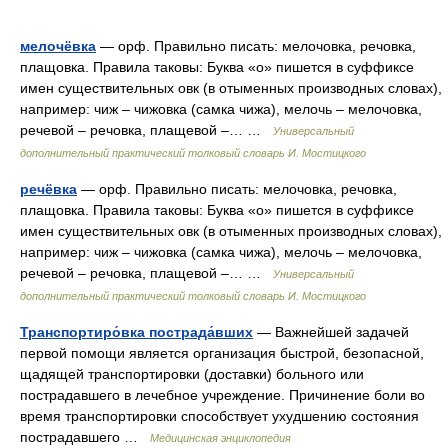
мелочёвка
— орф. Правильно писать: мелочовка, речовка,
плащовка. Правила таковы: Буква «о» пишется в суффиксе
имен существительных овк (в отыменных производных словах),
например: чиж – чижовка (самка чижа), мелочь – мелочовка,
речевой – речовка, плащевой –… …
Универсальный
дополнительный практический толковый словарь И. Мостицкого
речёвка
— орф. Правильно писать: мелочовка, речовка,
плащовка. Правила таковы: Буква «о» пишется в суффиксе
имен существительных овк (в отыменных производных словах),
например: чиж – чижовка (самка чижа), мелочь – мелочовка,
речевой – речовка, плащевой –… …
Универсальный
дополнительный практический толковый словарь И. Мостицкого
Транспортиро́вка пострада́вших
— Важнейшей задачей
первой помощи является организация быстрой, безопасной,
щадящей транспортировки (доставки) больного или
пострадавшего в лечебное учреждение. Причинение боли во
время транспортировки способствует ухудшению состояния
пострадавшего …
Медицинская энциклопедия